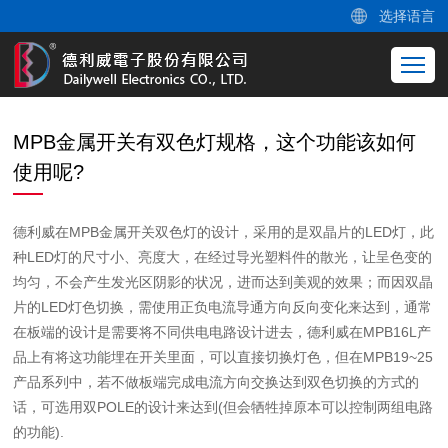
选择语言
MPB金属开关有双色灯规格，这个功能该如何
使用呢?
德利威在MPB金属开关双色灯的设计，采用的是双晶片的LED灯，此
种LED灯的尺寸小、亮度大，在经过导光塑料件的散光，让呈色变的
均匀，不会产生发光区阴影的状况，进而达到美观的效果；而因双晶
片的LED灯色切换，需使用正负电流导通方向反向变化来达到，通常
在板端的设计是需要将不同供电电路设计进去，德利威在MPB16L产
品上有将这功能埋在开关里面，可以直接切换灯色，但在MPB19~25
产品系列中，若不做板端完成电流方向交换达到双色切换的方式的
话，可选用双POLE的设计来达到(但会牺牲掉原本可以控制两组电路
的功能).