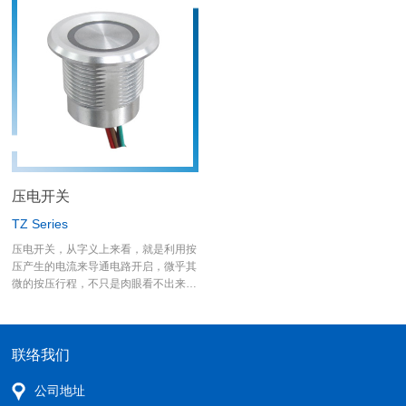
水进入机构里面。
德利威金属开关是目前市场上少数拥有
UL认证的金属开关。 在电气规格方面
可耐5A，作动在3A/250VAC，已可以
满足绝大部份的使用者，若要更高电流
规格，德利威还有另一个大电流开关-
MW系列可以供使用者选用。
压电开关
TZ Series
压电开关，从字义上来看，就是利用按
压产生的电流来导通电路开启，微乎其
微的按压行程，不只是肉眼看不出来，
手指也感觉不到，经过德利威研发部门
的努力，已达到"触摸开关"的等级，即
使去测量作动克重力，也只让检测装置
的指针微微增加，若选用的是不带LED
联络我们
灯的规格，更可以不用设计供给开关电
源，德利威压电金属开关本身在按压
公司地址
时，就会产品讯息电流。 应用面上更