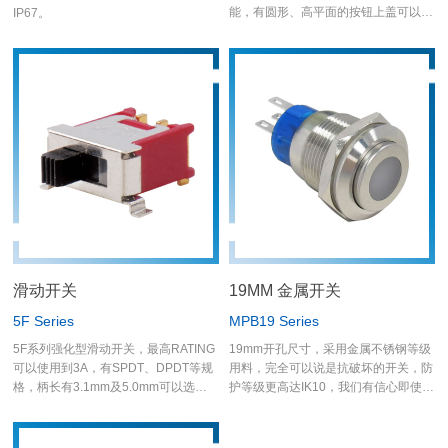
能，有圆形、高平面的按钮上盖可以选
IP67。
择，样式非常多样化，未来也可依客户
需求客制字体或图案。 PF系列是防雷
击开关，可在恶劣环境中使用，外壳使
用塑胶材质，密封达到IP68规格(一米
深;一小时)。
滑动开关
19MM 金属开关
5F Series
MPB19 Series
5F系列强化型滑动开关，最高RATING
19mm开孔尺寸，采用金属不锈钢等级
可以使用到3A，有SPDT、DPDT等规
用料，完全可以说是抗破坏的开关，防
格，柄长有3.1mm及5.0mm可以选择
护等级更高达IK10，我们有信心即使机
使用，端子脚有PC脚、加长端子脚、
构面板损害了金属开关也不会被冲击破
弯脚及SMT脚，应用面相当广泛，举凡
坏的现象产生；开关正面防水等级达
各类的仪器设备及消费性电子…等
IP67，明确的保护金属开关周围不会渗