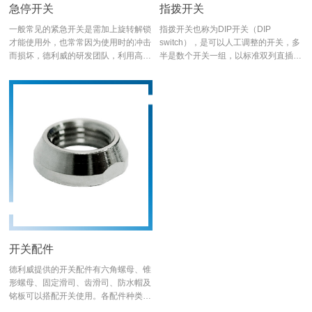
急停开关
指拨开关
一般常见的紧急开关是需加上旋转解锁
指拨开关也称为DIP开关（DIP
才能使用外，也常常因为使用时的冲击
switch），是可以人工调整的开关，多
而损坏，德利威的研发团队，利用高克
半是数个开关一组，以标准双列直插封
重与全金属材质，强化了开关结构与使
装（DIP）的封装形式出现。 「DIP开
用时更人性化的便利，对于误触停机或
关」可以指个别的开关，也可以指整组
开启的问题，经实验测试已达最佳的规
的开关。 DIP开关一般会设计在印刷电
格同时也拥有高寿命。
路板上，配合其他电子元件使用，主要
目的是,调整电子设备的特性。 DIP开
关可视为是跳线组的代替品，其主要好
处是开关比跳线容易切换状态，而且没
有可能遗失或脱落的短接器。
开关配件
德利威提供的开关配件有六角螺母、锥
形螺母、固定滑司、齿滑司、防水帽及
铭板可以搭配开关使用。各配件种类样
式齐全，都可以搭配不同的铜头尺寸并