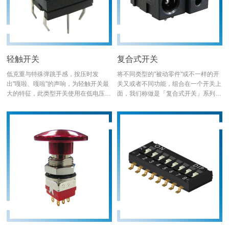
轻触开关
复合式开关
低克重与特殊弹跳手感，按压时发
将不同类型的"被动零件"或不一样的开
出"嘎啦、嘎啦"的声响，为轻触开关最
关又或者不同功能，组合在一个开关上
大的特征，此类型开关使用在低电压电
面，我们称做是「复合式开关」系列。
流的讯号导通上，存在标准功能"关
其实想法很简单，1+1>2的概念，除了
闭"与瞬时"开启"，对于现在消费性电子
缩小体积、也有的是增加开关本身功
产品上面，是常见的开关，特点是结构
能，希望能够"突破2的上限"。
简单、功能单纯，只要PCB板电路设计
良好，开关本身不会出现太多的问题，
是大厂控制成本的首选产品。