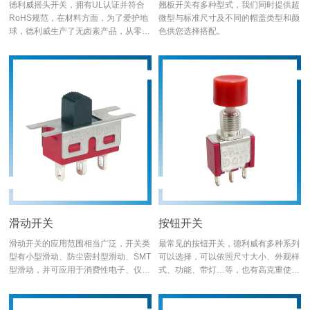
德利威摇头开关，拥有UL认证并符合
翘板开关有多种型式，我们同时提供超
RoHS规范，在材料方面，为了爱护地
微型与标准尺寸及不同的帽盖类型和颜
球，德利威生产了无卤素产品，从零件
色供您选择搭配。
制造到组装生产，都在德利威自豪的生
产线中制作，确保来料的安全与提供客
户高信赖度的产品。 若您要找防水型
摇头开关，可以选择1A系列；需要更
高规格，可以选择1F系列；要更小尺
寸，可以选择2M系列或防水的2A系
列，若尺寸要更微小，可以选择2U系
列；需要较大拨柄和克重，可以看看
1M_T88B52或更高防水效能的1A系
列；需要SMT制程的话，可以参考2B
系列外，也可询问我们其他规格的SMT
设计。
滑动开关
按钮开关
滑动开关的应用范围相当广泛，开关类
最常见的按钮开关，德利威有多种系列
型有小型滑动、防尘密封型滑动、SMT
可以选择，可以依照尺寸大小、外观样
型滑动，并可应用于消费性电子、仪器
式、功能、带灯…等，也有高克重使用
仪表、网路设备、测试/测量设备等。
的脚踏开关、紧急开关；更具备防水型
或SMT制程适合的系列。