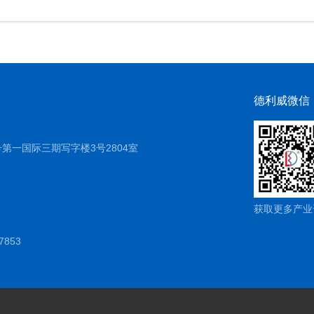
德利威微信
第一国际三期写字楼3号2804室
n
获取更多产业
7853