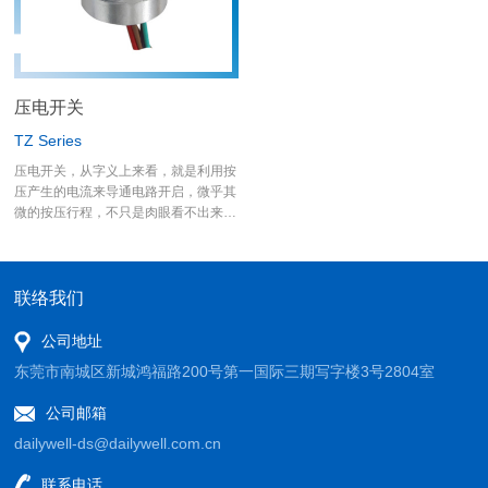
MW系列可以供使用者选用。
压电开关
TZ Series
压电开关，从字义上来看，就是利用按
压产生的电流来导通电路开启，微乎其
微的按压行程，不只是肉眼看不出来，
手指也感觉不到，经过德利威研发部门
的努力，已达到"触摸开关"的等级，即
使去测量作动克重力，也只让检测装置
的指针微微增加，若选用的是不带LED
联络我们
灯的规格，更可以不用设计供给开关电
源，德利威压电金属开关本身在按压
公司地址
时，就会产品讯息电流。 应用面上更
东莞市南城区新城鸿福路200号第一国际三期写字楼3号2804室
是能够在水下使用、潜水设备上更是适
合；按压面经设计，带着手套也不会影
公司邮箱
响使用，在极地或是恶劣环境，畅行无
阻。
dailywell-ds@dailywell.com.cn
联系电话