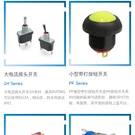
小型带灯按钮开关
大电流摇头开关
PF Series
1H Series
PF微型带灯按钮开关是PA按钮开关系
大电流摇头开关1H系列，最高RATING
列功能的延伸与进阶款，拥有SPST功
可以使用到12A，铜头防，防水等级达
能，有圆形、高平面的按钮上盖可以选
IP67。
择，样式非常多样化，未来也可依客户
需求客制字体或图案。 PF系列是防雷
击开关，可在恶劣环境中使用，外壳使
用塑胶材质，密封达到IP68规格(一米
深;一小时)。