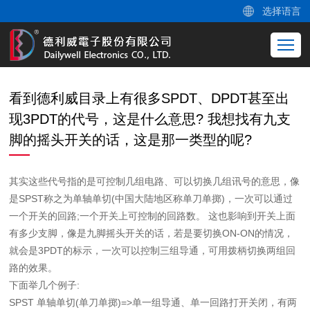
选择语言
看到德利威目录上有很多SPDT、DPDT甚至出
现3PDT的代号，这是什么意思? 我想找有九支
脚的摇头开关的话，这是那一类型的呢?
其实这些代号指的是可控制几组电路、可以切换几组讯号的意思，像
是SPST称之为单轴单切(中国大陆地区称单刀单掷)，一次可以通过
一个开关的回路;一个开关上可控制的回路数。 这也影响到开关上面
有多少支脚，像是九脚摇头开关的话，若是要切换ON-ON的情况，
就会是3PDT的标示，一次可以控制三组导通，可用拨柄切换两组回
路的效果。
下面举几个例子:
SPST 单轴单切(单刀单掷)=>单一组导通、单一回路打开关闭，有两