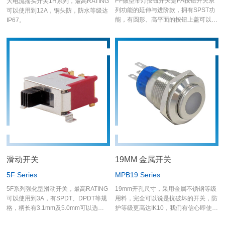
PF微型带灯按钮开关是PA按钮开关系
大电流摇头开关1H系列，最高RATING
列功能的延伸与进阶款，拥有SPST功
可以使用到12A，铜头防，防水等级达
能，有圆形、高平面的按钮上盖可以选
IP67。
择，样式非常多样化，未来也可依客户
需求客制字体或图案。 PF系列是防雷
击开关，可在恶劣环境中使用，外壳使
用塑胶材质，密封达到IP68规格(一米
深;一小时)。
滑动开关
19MM 金属开关
5F Series
MPB19 Series
5F系列强化型滑动开关，最高RATING
19mm开孔尺寸，采用金属不锈钢等级
可以使用到3A，有SPDT、DPDT等规
用料，完全可以说是抗破坏的开关，防
格，柄长有3.1mm及5.0mm可以选择
护等级更高达IK10，我们有信心即使机
使用，端子脚有PC脚、加长端子脚、
构面板损害了金属开关也不会被冲击破