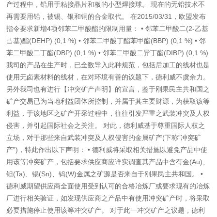
产过程中，铅用于粘接晶片和板的小型焊接球。 现在的无铅技术不
再需要用铅，被锡、银和铜的合金取代。 在2015/03/31，欧盟发布
指令要求新增4项邻苯二甲酸酯的限制用量： • 邻苯二甲酸二(2-乙基
己基)酯(DEHP) (0,1 %) • 邻苯二甲酸丁酯苯甲酯(BBP) (0,1 %) • 邻
苯二甲酸二丁酯(DBP) (0,1 %) • 邻苯二甲酸二异丁酯(DIBP) (0,1 %)
我司的产品在生产时，已全数导入此种规范，包括后加工的线材也是
使用无卤素材料的线材，在对环境有善的议题下，德利威不虞余力。
另外我司也有进行【冲突矿产声明】的宣言，鉴于刚果民主共和国之
矿产交易已为当地利益团体所控制，并属于其主要财源，为获取该等
利益，于该地区之矿产开采过程中，往往引发严重之武装冲突及人权
侵害，并引起国际社会之关注。 对此，德利威基于尊重国际人权之
立场，对于那些来自武装冲突及人权侵害的金属矿产(下称”冲突矿
产”)，特此作出以下声明： • 德利威将采取相关措施以避免产品中使
用该等冲突矿产，包括要求供应商应详实调查其产品中含有金(Au)、
钽(Ta)、锡(Sn)、钨(W)金属之矿源是否来自于刚果民主共和国。 •
德利威期望供应商全面使用受到认可的合格冶炼厂或要求现有的冶炼
厂进行相关验证，如发现供应商之产品中有使用冲突矿产时，将采取
必要措施停止使用该等冲突矿产。 对于此一冲突矿产之议题，德利