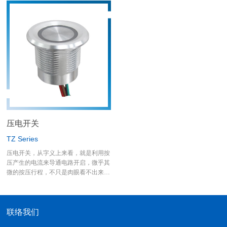
弯脚及SMT脚，应用面相当广泛，举凡
坏的现象产生；开关正面防水等级达
各类的仪器设备及消费性电子…等
IP67，明确的保护金属开关周围不会渗
水进入机构里面。
德利威金属开关是目前市场上少数拥有
UL认证的金属开关。 在电气规格方面
可耐5A，作动在3A/250VAC，已可以
满足绝大部份的使用者，若要更高电流
规格，德利威还有另一个大电流开关-
MW系列可以供使用者选用。
压电开关
TZ Series
压电开关，从字义上来看，就是利用按
压产生的电流来导通电路开启，微乎其
微的按压行程，不只是肉眼看不出来，
手指也感觉不到，经过德利威研发部门
的努力，已达到"触摸开关"的等级，即
使去测量作动克重力，也只让检测装置
的指针微微增加，若选用的是不带LED
联络我们
灯的规格，更可以不用设计供给开关电