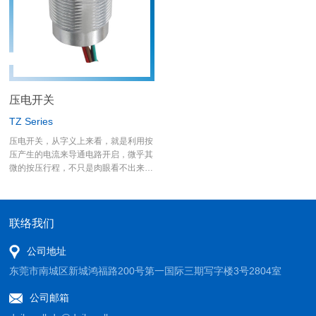
满足绝大部份的使用者，若要更高电流
规格，德利威还有另一个大电流开关-
MW系列可以供使用者选用。
压电开关
TZ Series
压电开关，从字义上来看，就是利用按
压产生的电流来导通电路开启，微乎其
微的按压行程，不只是肉眼看不出来，
手指也感觉不到，经过德利威研发部门
的努力，已达到"触摸开关"的等级，即
使去测量作动克重力，也只让检测装置
的指针微微增加，若选用的是不带LED
联络我们
灯的规格，更可以不用设计供给开关电
源，德利威压电金属开关本身在按压
公司地址
时，就会产品讯息电流。 应用面上更
东莞市南城区新城鸿福路200号第一国际三期写字楼3号2804室
是能够在水下使用、潜水设备上更是适
合；按压面经设计，带着手套也不会影
公司邮箱
响使用，在极地或是恶劣环境，畅行无
阻。