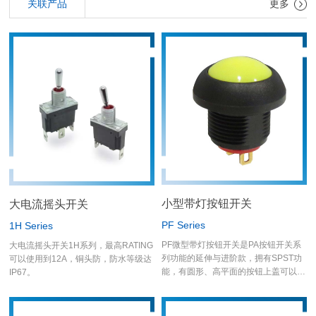
关联产品
更多
小型带灯按钮开关
大电流摇头开关
PF Series
1H Series
PF微型带灯按钮开关是PA按钮开关系
大电流摇头开关1H系列，最高RATING
列功能的延伸与进阶款，拥有SPST功
可以使用到12A，铜头防，防水等级达
能，有圆形、高平面的按钮上盖可以选
IP67。
择，样式非常多样化，未来也可依客户
需求客制字体或图案。 PF系列是防雷
击开关，可在恶劣环境中使用，外壳使