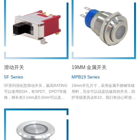
用塑胶材质，密封达到IP68规格(一米
深;一小时)。
滑动开关
19MM 金属开关
5F Series
MPB19 Series
5F系列强化型滑动开关，最高RATING
19mm开孔尺寸，采用金属不锈钢等级
可以使用到3A，有SPDT、DPDT等规
用料，完全可以说是抗破坏的开关，防
格，柄长有3.1mm及5.0mm可以选择
护等级更高达IK10，我们有信心即使机
使用，端子脚有PC脚、加长端子脚、
构面板损害了金属开关也不会被冲击破
弯脚及SMT脚，应用面相当广泛，举凡
坏的现象产生；开关正面防水等级达
各类的仪器设备及消费性电子…等
IP67，明确的保护金属开关周围不会渗
水进入机构里面。
德利威金属开关是目前市场上少数拥有
UL认证的金属开关。 在电气规格方面
可耐5A，作动在3A/250VAC，已可以