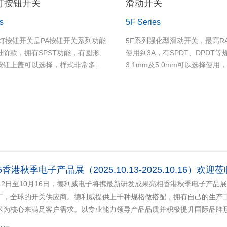
灯按钮开关
滑动开关
s
5F Series
带灯按钮开关是PA按钮开关系列功能
5F系列强化型滑动开关，最高RA
进阶款，拥有SPST功能，有圆形、
使用到3A，有SPDT、DPDT
按钮上盖可以选择，样式非常多样
3.1mm及5.0mm可以选择使用
也可依客户需求客制字体或图案。
脚、加长端子脚、弯脚及SMT
是防雷击开关，可在恶劣环境中使
当广泛，举凡各类的仪器设备及
用塑胶材质，密封达到IP68规格
子…等
一小时)。
25香港秋季电子产品展（2025.10.13-2025.10.16）欢
月12日至10月16日，德利威电子将携最新研发成果亮相香港秋季电子产品展
厂，全球的开关供应商。德利威提供上千种规格做搭配，拥有自己的生产
术为核心来满足客户需求。以专业能力领导产品品质并积极提升国际品牌