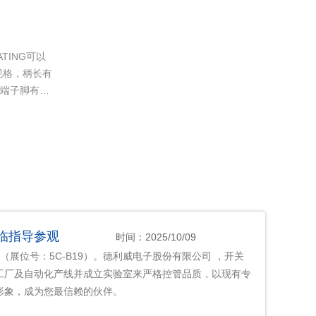
TING可以
等规格，柄长有
，端子脚有PC
脚，应用面相
消费性电
迎莅临指导参观
时间：2025/10/09
（展位号：5C-B19）。德利威电子股份有限公司 ，开关
工厂及自动化产线并成立实验室来严格控管品质，以现有专
形象，成为您最信赖的伙伴。