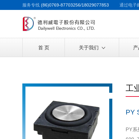
服务专线
(86)0769-87703256/18029077853
通过电子
首 页
关于我们
产
工
PY 
PY