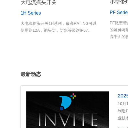
小型带
大电流摇头开关
PF Serie
1H Series
PF微型
大电流摇头开关1H系列，最高RATING可以
的延伸与
使用到12A，铜头防，防水等级达IP67。
高平面的
化，未来
PF系列
用，外壳使
(一米深;
最新动态
20
10
制造
业技