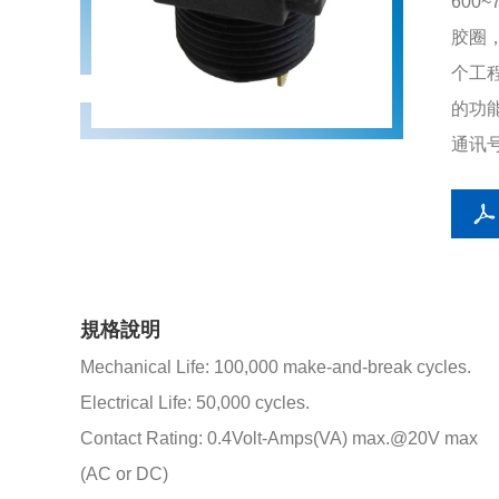
600
胶圈
个工
的功
通讯
規格說明
Mechanical Life: 100,000 make-and-break cycles.
Electrical Life: 50,000 cycles.
Contact Rating: 0.4Volt-Amps(VA) max.@20V max
(AC or DC)