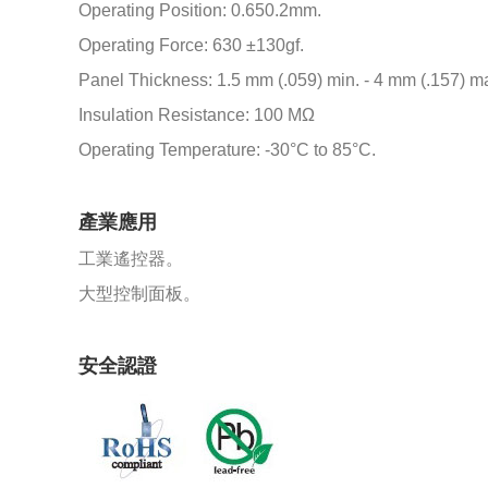
Operating Position: 0.650.2mm.
Operating Force: 630 ±130gf.
Panel Thickness: 1.5 mm (.059) min. - 4 mm (.157) m
Insulation Resistance: 100 MΩ
Operating Temperature: -30°C to 85°C.
產業應用
工業遙控器。
大型控制面板。
安全認證